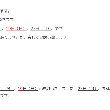
ます。
頂きます。
）
、
19
日（日）
、
27
日（月）
、です。
ありませんが、宜しくお願い致します。
月・祝）
、
1
9
日
（
日）
←改訂いたしました、
27
日（月）
、を休
ます。