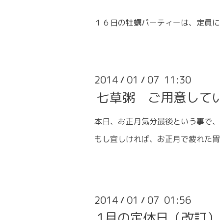
１６日の牡蠣パーティーは、定員に
2014
01
07 11:30
/
/
七草粥 ご用意して
本日、お正月気分最後という事で、
もし宜しければ、お正月で疲れた胃
2014
01
07 01:56
/
/
1月の定休日（改訂）