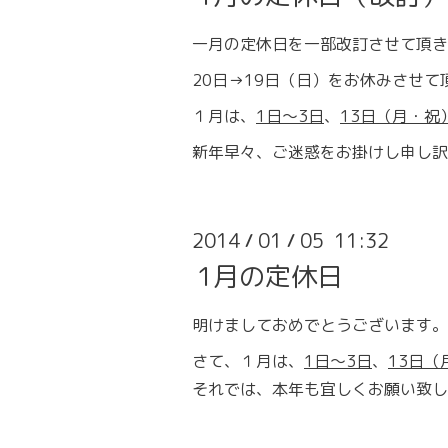
一月の定休日を一部改訂させて頂き
20日→19日（日）をお休みさせて
１月は、
1
日～3日
、
13
日（月・祝
新年早々、ご迷惑をお掛けし申し訳
2014
01
05 11:32
/
/
1月の定休日
明けましておめでとうございます。
さて、１月は、
1
日～3日
、
13
日（
それでは、本年も宜しくお願い致し