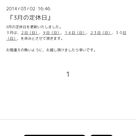
2014
03
02 16:46
/
/
『3月の定休日』
3月の定休日を更新いたしました。
３月は、
２
日（日）
、
９
日（日）
、
１６
日（日）
、
２３
日（日）
、３０
日
（日）
、を休みとさせて頂きます。
お間違えの無いように、お越し頂けましたら幸いです。
1