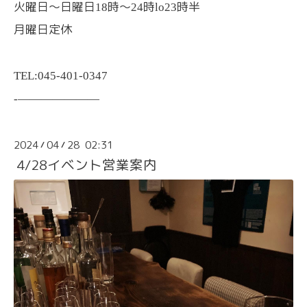
火曜日〜日曜日
時〜
時
時半
18
24
lo23
月曜日定休
TEL:045-401-0347
-———————
2024
04
28 02:31
/
/
4/28イベント営業案内