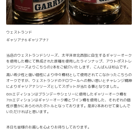
ウェストランド
ギャリアナ6 ギャリアナ7
当店のウェストランドシリーズ、太平洋岸北西部に自生するギャリーオーク
を使用した樽にて熟成された原種を使用したラインナップ、アウトポストレ
ンジシリーズよりこちらの2本をご紹介いたします、こんばんは杉山です。
高い希少性と強い個性により中々樽材として使用されてこなかったこちらの
オークですが、ウェストランドのテロワールへの熱い思いとチャレンジ精神
によりギャリアナシリーズとしてスポットが当たる事となりました。
6thエディションはブランデーやシェリーに使用したギャリーオーク樽を
7thエディションはギャリーオーク樽とワイン樽を使用した、それぞれの個
性が豊かにあらわれたボトルとなっております。是非2本あわせて楽しんで
いただければと思います。
本日も皆様のお越しを心よりお待ちしております。