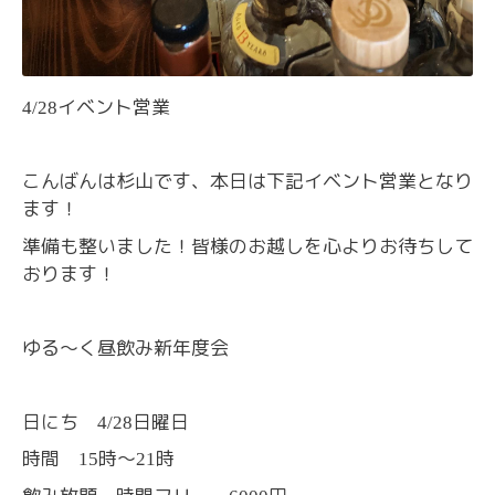
イベント営業
4/28
こんばんは杉山です、本日は下記イベント営業となり
ます！
準備も整いました！皆様のお越しを心よりお待ちして
おります！
ゆる〜く昼飲み新年度会
日にち
日曜日
4/28
時間
時〜
時
15
21