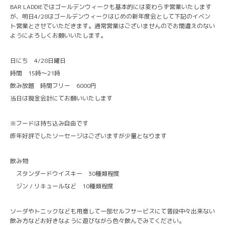
BAR LADDIEではゴールデンウィークも基本的には変わらず営業いたします
が、明日4/28はゴールデンウィークはじめの新年度会として下記のイベン
ト営業とさせていただきます。通常営業はございませんのでお間違えのない
ようによろしくお願いいたします。
日にち 4/28日曜日
時間 15時〜21時
飲み放題 時間フリー 6000円
当日は現金会計にてお願いいたします
※フードは持ち込み自由です
昨年好評でしたソーセージはございますが少量となります
飲み物
スタンダードウイスキー 30種類程度
ジン / リキュールなど 10種類程度
ソーダやトニックなども用意して一部セルフサービスにて普段中々出来ない
飲み方などお好きなように遊びながら色々飲んでみてください。