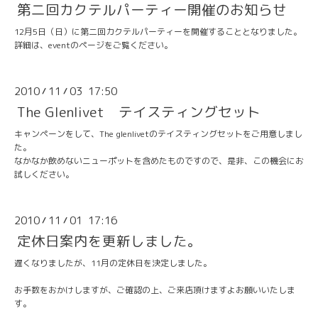
第二回カクテルパーティー開催のお知らせ
12月5日（日）に第二回カクテルパーティーを開催することとなりました。
詳細は、
eventのページ
をご覧ください。
2010
11
03 17:50
/
/
The Glenlivet テイスティングセット
キャンペーンをして、
The glenlivetのテイスティングセット
をご用意しまし
た。
なかなか飲めないニューポットを含めたものですので、是非、この機会にお
試しください。
2010
11
01 17:16
/
/
定休日案内を更新しました。
遅くなりましたが、
11月の定休日
を決定しました。
お手数をおかけしますが、ご確認の上、ご来店頂けますよお願いいたしま
す。