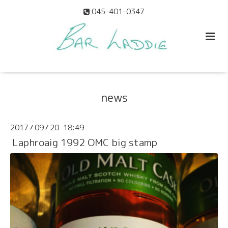
045-401-0347
news
2017
09
20 18:49
/
/
Laphroaig 1992 OMC big stamp