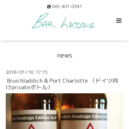
045-401-0347
news
2018
01
10 17:15
/
/
Bruichladdich & Port Charlotte （ドイツ向
けprivateボトル）