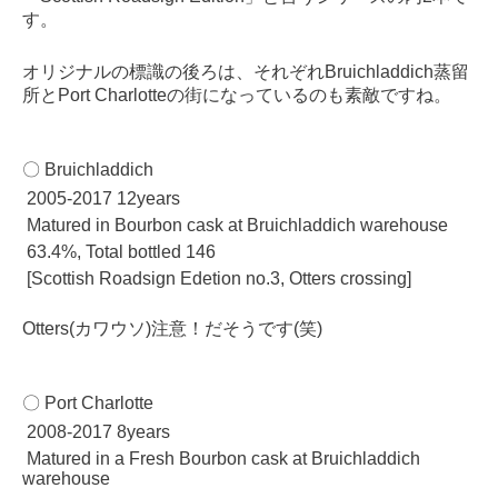
す。
オリジナルの標識の後ろは、それぞれBruichladdich蒸留
所とPort Charlotteの街になっているのも素敵ですね。
〇 Bruichladdich
2005-2017 12years
Matured in Bourbon cask at Bruichladdich warehouse
63.4%, Total bottled 146
[Scottish Roadsign Edetion no.3, Otters crossing]
Otters(カワウソ)注意！だそうです(笑)
〇 Port Charlotte
2008-2017 8years
Matured in a Fresh Bourbon cask at Bruichladdich
warehouse