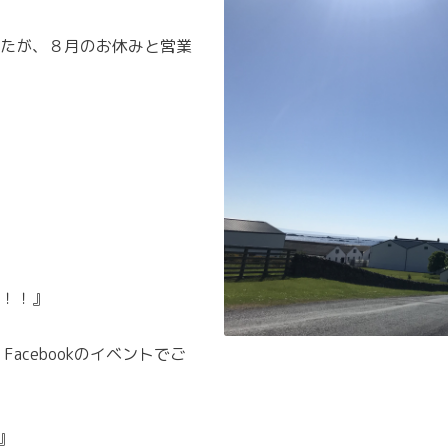
たが、８月のお休みと営業
！！』
acebookのイベントでご
』