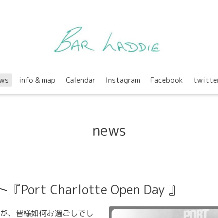
ws
info & map
Calendar
Instagram
Facebook
twitte
news
ort Charlotte Open Day 』
が、皆様如何お過ごしでし