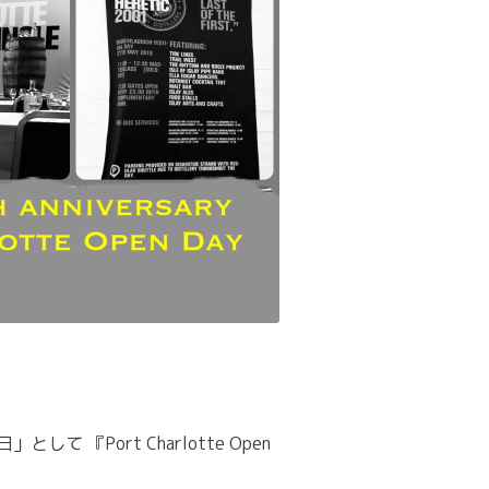
て 『Port Charlotte Open