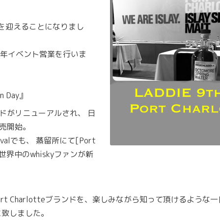
９年を迎えることになりまし
年イベント営業を行いま
n Day』
ブランドがリニューアルされ、 日
が発売開始。
tivalでも、 蒸留所にて[Port
れ、 世界中のwhiskyファンが新
Port Charlotteブランドを、楽しみながら知って頂けるような一日」とし
ことに致しました。