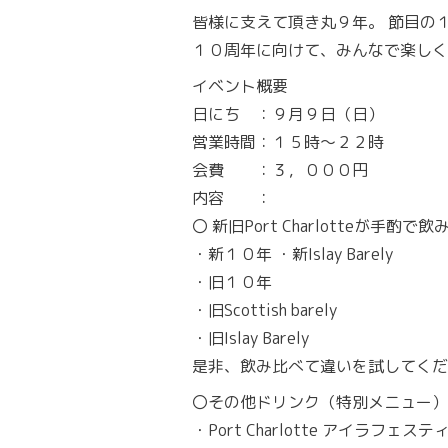
皆様に支えて頂き丸９年。 節目の
１０周年に向けて、みんなで楽しく
イベント概要
日にち ：９月９日（日）
営業時間：１５時～２２時
会費 ：３，０００円
内容 ：
〇 新旧Port Charlotteが手酌で
・新１０年 ・新Islay Barely
・旧１０年
・旧Scottish barely
・旧Islay Barely
是非、飲み比べて違いを試してくだ
〇その他ドリンク（特別メニュー）
・Port Charlotte アイラフェ