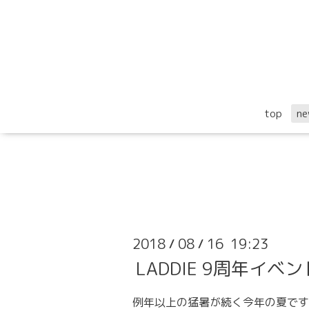
top
ne
2018
08
16 19:23
/
/
LADDIE 9周年イベント『P
例年以上の猛暑が続く今年の夏です
説明: