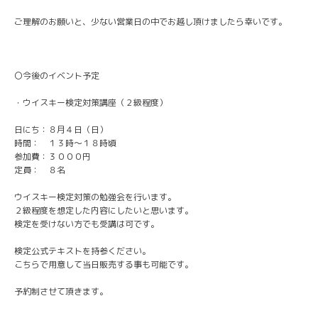
ご理解のお願いと、少ない営業日の中でお越し頂けましたら幸いです。
〇今後のイベント予定
・ウイスキー検定対策講座（２級程度）
日にち：８月４日（日）
時間： １３時～１８時頃
参加費：３０００円
定員： ８名
ウイスキー検定対策の勉強会を行います。
２級程度を想定した内容にしたいと思います。
検定を受けない方でも受講は可です。
検定公式テキストを持参ください。
こちらで用意して当日販売する事も可能です。
予約制させて頂きます。