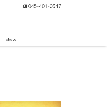
045-401-0347
r
photo