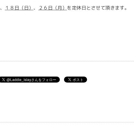
、
１８
日（日）
、
２６
日（月）
を定休日とさせて頂きます。