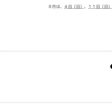
８月は、
４
日（日）
、
１１
日（日）