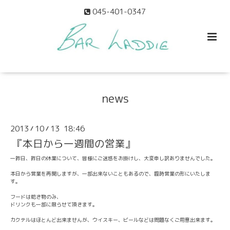
045-401-0347
news
2013
10
13 18:46
/
/
『本日から一週間の営業』
一昨日、昨日の休業について、皆様にご迷惑をお掛けし、大変申し訳ありま
せんでした。
本日から営業を再開しますが、一部出来ないこともあるので、臨時
営業の形にいたしま
す。
フードは乾き物のみ、
ドリンクも一部に限らせて頂きます。
カクテルはほとんど出来ませんが、ウイスキー、ビールなどは問題
なくご用意出来ます。