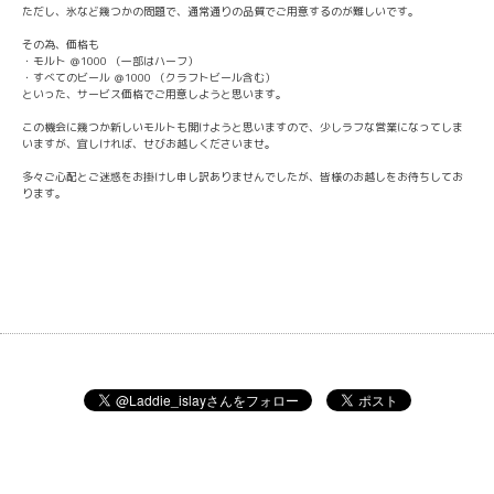
ただし、氷など幾つかの問題で、通常通りの品質でご用意するのが
難しいです。
その為、価格も
・モルト ＠1000 （一部はハーフ）
・すべてのビール ＠1000 （クラフトビール含む）
といった、サービス価格でご用意しようと思います。
この機会に幾つか新しいモルトも開けようと思いますので、少しラ
フな営業になってしま
いますが、宜しければ、せびお越しください
ませ。
多々ご心配とご迷惑をお掛けし申し訳ありませんでしたが、皆様の
お越しをお待ちしてお
ります。