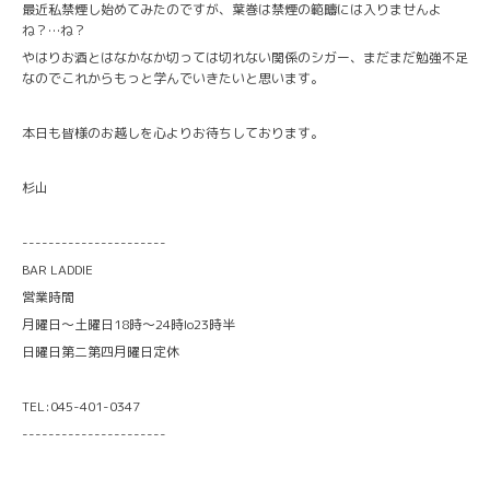
最近私禁煙し始めてみたのですが、葉巻は禁煙の範疇には入りませんよ
ね？…ね？
やはりお酒とはなかなか切っては切れない関係のシガー、まだまだ勉強不足
なのでこれからもっと学んでいきたいと思います。
本日も皆様のお越しを心よりお待ちしております。
杉山
----------------------
BAR LADDIE
営業時間
月曜日〜土曜日18時〜24時lo23時半
日曜日第二第四月曜日定休
TEL:045-401-0347
----------------------