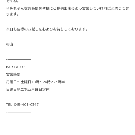
ですね。
当店もそんなお時間を皆様にご提供出来るよう営業していければと思ってお
ります。
本日も皆様のお越しを心よりお待ちしております。
杉山
-———————
BAR LADDIE
営業時間
月曜日〜土曜日18時〜24時lo23時半
日曜日第二第四月曜日定休
TEL:045-401-0347
-———————