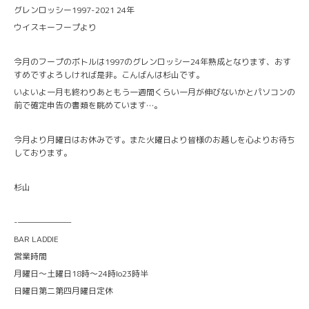
グレンロッシー1997-2021 24年
ウイスキーフープより
今月のフープのボトルは1997のグレンロッシー24年熟成となります、おす
すめですよろしければ是非。こんばんは杉山です。
いよいよ一月も終わりあともう一週間くらい一月が伸びないかとパソコンの
前で確定申告の書類を眺めています…。
今月より月曜日はお休みです。また火曜日より皆様のお越しを心よりお待ち
しております。
杉山
-———————
BAR LADDIE
営業時間
月曜日〜土曜日18時〜24時lo23時半
日曜日第二第四月曜日定休