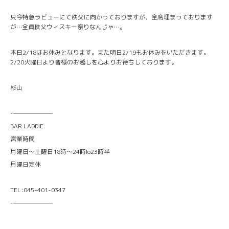
只今特急ラビューにて秩父に向かっておりますが、全席埋まっております
が…全員秩父ウィスキー祭りなんじゃ…。
本日2/18はお休みとなります。また明日2/19もお休みをいただきます。
2/20火曜日より皆様のお越しを心よりお待ちしております。
杉山
-———————
BAR LADDIE
営業時間
月曜日〜土曜日18時〜24時lo23時半
月曜日定休
TEL:045-401-0347
-———————