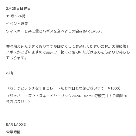
2月25日日曜日
15時〜24時
イベント営業
ウィスキーと共に蟹とハギスを食べようの会in BAR LADDIE
益々冷え込んできておりますが暖かくしてお越しくださいませ。大量に蟹と
ハギスがございますので是非ご一緒にご協力いただける方を心よりお待ちし
ております。
杉山
〈ちょっとリッチなチョコレートたち本日も勿論ございます！¥1000〉
〈ジャパニーズウィスキーイヤーブック2024、¥2750で販売中！ご興味あ
る方は是非！〉
-———————
BAR LADDIE
営業時間