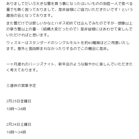
ありましてだいぶ大きな蟹を買う事になったはいいものの到底一人で食べる
量でも無く困っておりまして、是非皆様にご協力いただきたいです！という
趣旨の会となっております。
また蟹だけでは寂しいかなとハギス初めて仕込んでみたのですが…想像以上
の寧ろ蟹以上の量…（結構大変だったので）是非皆様にはあわせて楽しんで
いただければと思います。
ウィスキーはスタンダードのシングルモルトを約40種類ほどご用意いたし
ます。意外と普段飲まれなかったりするのでこの機会に是非。
一ヶ月遅れのバーンズナイト、新年会のような賑やかに楽しんでいただきた
く考えております。
三連休の営業予定
2月23日金曜日
18時〜24時
2月24日土曜日
18時〜24時