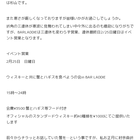
は杉山です。
また寒さが厳しくなっておりますが皆様いかがお過ごしでしょうか。
折角の三連休が寒波に見舞われてしまい中々外に出るのも億劫になりがちで
すが、BARLADDIEは三連休も変わらず営業、連休最終日2/25日曜日はイベ
ント営業となります。
イベント営業
2月25日 日曜日
ウィスキーと共に蟹とハギスを食べようの会in BAR LADDIE
15時〜24時
会費¥3500 蟹とハギス等フード付き
オフィシャルのスタンダードウィスキー約40種類を¥1000にてご提供いた
します
前々からチラッとお話していた蟹を…という事ですが、私お正月に紆余曲折