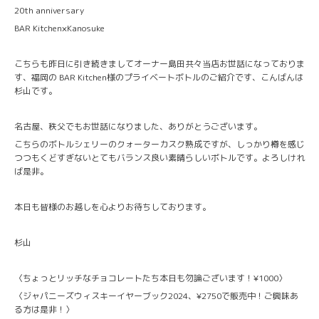
20th anniversary
BAR Kitchen×Kanosuke
こちらも昨日に引き続きましてオーナー島田共々当店お世話になっておりま
す、福岡の BAR Kitchen様のプライベートボトルのご紹介です、こんばんは
杉山です。
名古屋、秩父でもお世話になりました、ありがとうございます。
こちらのボトルシェリーのクォーターカスク熟成ですが、しっかり樽を感じ
つつもくどすぎないとてもバランス良い素晴らしいボトルです。よろしけれ
ば是非。
本日も皆様のお越しを心よりお待ちしております。
杉山
〈ちょっとリッチなチョコレートたち本日も勿論ございます！¥1000〉
〈ジャパニーズウィスキーイヤーブック2024、¥2750で販売中！ご興味あ
る方は是非！〉