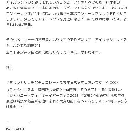
アイルランドので親しまれているコンビーフとキャベツの郷土料理風の一
品。現地や欧米では日本の缶詰のコンビーフではなくほぐされていない塊の
コンビーフですが今回は風という事で日本のコンビーフを使ってお作りいた
しました。少しでもアイルランドを身近に感じていただければ幸いです。よ
ろしければ是非。
その他メニューも通常営業となりますのでございます！アイリッシュウィス
キー以外も勿論是非！
本日もまだまだ皆様のお越しを心よりお待ちしております。
杉山
〈ちょっとリッチなチョコレートたち本日も勿論ございます！¥1000〉
〈日本のウィスキー蒸留所今や何と114箇所！その全てを一冊に網羅した
「ジャパニーズウィスキーイヤーブック2024」¥2750で販売中！私も中々
最近は新規の蒸留所を追いきれず大変勉強になっております、ご興味ある方
は是非！〉
-———————
BAR LADDIE