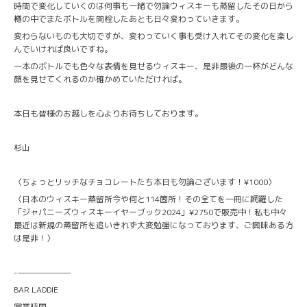
時間で変化していくのは何事も一緒で勿論ウィスキーも蒸留したその日から
樽の中でまたボトルを開栓したあとも日々変わっていきます。
変わらないものも大切ですが、変わっていく事も受け入れてその変化を楽し
んでいければ良いですね。
一本のボトルでも色々な表情を見せるウィスキー、是非最後の一杯がどんな
顔を見せてくれるのか確かめていただければ。
本日も皆様のお越しを心よりお待ちしております。
杉山
〈ちょっとリッチなチョコレートたち本日も勿論ございます！¥1000〉
〈日本のウィスキー蒸留所今や何と114箇所！その全てを一冊に網羅した
「ジャパニーズウィスキーイヤーブック2024」¥2750で販売中！私も中々
最近は新規の蒸留所を追いきれず大変勉強になっております、ご興味ある方
は是非！〉
-———————
BAR LADDIE
営業時間