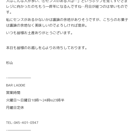
人はこんな人が多い、①センスのある人②…」というポップを見てすぐさま
レジに向かったのももう一昨年になるんですね…月日が経つのは早いもので
す。
私にセンスがあるかないかは議論の余地がありそうですが、こちらのお菓子
は議論の余地なく美味しいのでよろしければ是非。
いつも皆様お土産ありがとうございます。
本日も皆様のお越しを心よりお待ちしております。
杉山
-———————
BAR LADDIE
営業時間
火曜日〜日曜日18時〜24時lo23時半
月曜日定休
TEL:045-401-0347
-———————