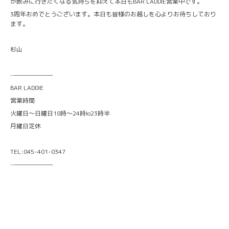
か飲みに行きたくなる気持ちを抑えて本日もBAR LADDIE営業中です。
3周年おめでとうございます。本日も皆様のお越しを心よりお待ちしており
ます。
杉山
-———————
BAR LADDIE
営業時間
火曜日〜日曜日18時〜24時lo23時半
月曜日定休
TEL:045-401-0347
-———————