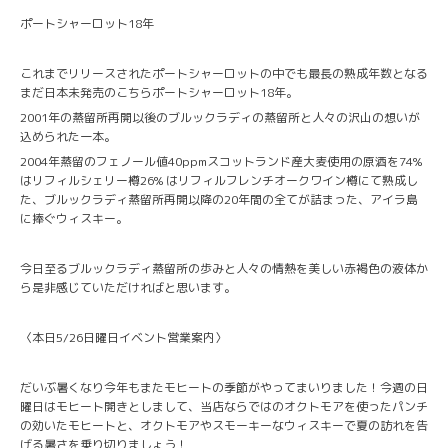
ポートシャーロット18年
これまでリリースされたポートシャーロットの中でも最長の熟成年数となる
まだ日本未発売のこちらポートシャーロット18年。
2001年の蒸留所再開以後のブルックラディの蒸留所と人々の沢山の想いが
込められた一本。
2004年蒸留のフェノール値40ppmスコットランド産大麦使用の原酒を74%
はリフィルシェリー樽26% はリフィルフレンチオークワイン樽にて熟成し
た、ブルックラディ蒸留所再開以降の20年間の全てが詰まった、アイラ島
に捧ぐウィスキー。
今日至るブルックラディ蒸留所の歩みと人々の情熱を美しい赤褐色の液体か
ら是非感じていただければと思います。
〈本日5/26日曜日イベント営業案内〉
だいぶ暑くなり今年もまたモヒートの季節がやってまいりました！今週の日
曜日はモヒート開きとしまして、当店ならではのオクトモアを使ったパンチ
の効いたモヒートと、オクトモアやスモーキーなウィスキーで夏の訪れを告
げる暑さを乗り切りましょう！