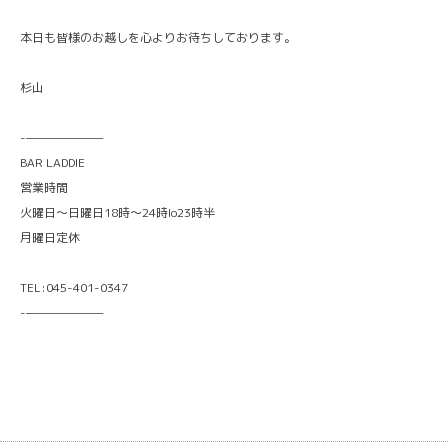
本日も皆様のお越しを心よりお待ちしております。
杉山
-———————
BAR LADDIE
営業時間
火曜日〜日曜日18時〜24時lo23時半
月曜日定休
TEL:045-401-0347
-———————