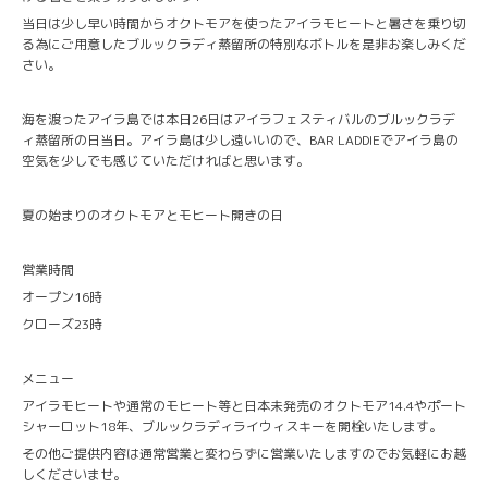
当日は少し早い時間からオクトモアを使ったアイラモヒートと暑さを乗り切
る為にご用意したブルックラディ蒸留所の特別なボトルを是非お楽しみくだ
さい。
海を渡ったアイラ島では本日26日はアイラフェスティバルのブルックラデ
ィ蒸留所の日当日。アイラ島は少し遠いいので、BAR LADDIEでアイラ島の
空気を少しでも感じていただければと思います。
夏の始まりのオクトモアとモヒート開きの日
営業時間
オープン16時
クローズ23時
メニュー
アイラモヒートや通常のモヒート等と日本未発売のオクトモア14.4やポート
シャーロット18年、ブルックラディライウィスキーを開栓いたします。
その他ご提供内容は通常営業と変わらずに営業いたしますのでお気軽にお越
しくださいませ。