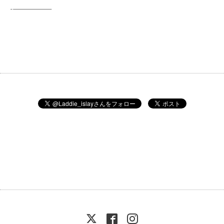
-———————