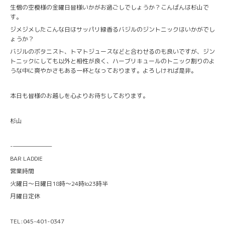
生憎の空模様の金曜日皆様いかがお過ごしでしょうか？こんばんは杉山で
す。
ジメジメしたこんな日はサッパリ緑香るバジルのジントニックはいかがでし
ょうか？
バジルのボタニスト、トマトジュースなどと合わせるのも良いですが、ジン
トニックにしても以外と相性が良く、ハーブリキュールのトニック割りのよ
うな中に爽やかさもある一杯となっております。よろしければ是非。
本日も皆様のお越しを心よりお待ちしております。
杉山
-———————
BAR LADDIE
営業時間
火曜日〜日曜日18時〜24時lo23時半
月曜日定休
TEL:045-401-0347