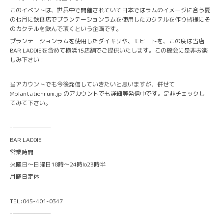
このイベントは、世界中で開催されていて日本ではラムのイメージに合う夏
の七月に飲食店でプランテーションラムを使用したカクテルを作り皆様にそ
のカクテルを飲んで頂くという企画です。
プランテーションラムを使用したダイキリや、モヒートを、この度は当店
BAR LADDIEを含めて横浜15店舗でご提供いたします。この機会に是非お楽
しみ下さい！
当アカウントでも今後発信していきたいと思いますが、併せて
@plantationrum.jp のアカウントでも詳細等発信中です。是非チェックし
てみて下さい。
-———————
BAR LADDIE
営業時間
火曜日〜日曜日18時〜24時lo23時半
月曜日定休
TEL:045-401-0347
-———————