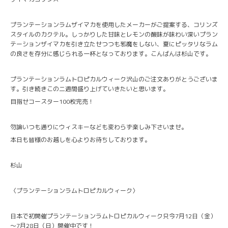
プランテーションラムザイマカを使用したメーカーがご提案する、コリンズ
スタイルのカクテル。しっかりした甘味とレモンの酸味が味わい深いプラン
テーションザイマカを引き立たせつつも邪魔をしない、夏にピッタリなラム
の良さを存分に感じられる一杯となっております。こんばんは杉山です。
プランテーションラムトロピカルウィーク沢山のご注文ありがとうございま
す。引き続きこの二週間盛り上げていきたいと思います。
目指せコースター100枚完売！
勿論いつも通りにウィスキーなども変わらず楽しみ下さいませ。
本日も皆様のお越しを心よりお待ちしております。
杉山
〈プランテーションラムトロピカルウィーク〉
日本で初開催プランテーションラムトロピカルウィーク只今7月12日（金）
～7月28日（日）開催中です！