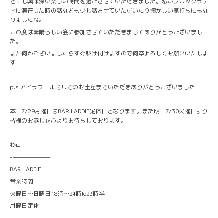
とても興味深い楽しい時間を過ごさせていただきました。私がブルックラデ
ィに滞在した時の話なども少し話させていただいたり懐かしい気持ちにもな
りましたね。
この度は素晴らしい会に参加させていただきましてありがとうございまし
た。
また何かございましたらすぐ駆け付けますので何卒よろしくお願いいたしま
す！
p.s.アイラウールミルでのお土産までいただきありがとうございました！
本日7/29月曜日はBAR LADDIE定休日となります。また明日7/30火曜日より
皆様のお越しを心よりお待ちしております。
杉山
-———————
BAR LADDIE
営業時間
火曜日〜日曜日18時〜24時lo23時半
月曜日定休