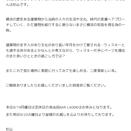
んは杉山です。
横浜の歴史ある建築物から当時の人々の生活や文化、時代の変遷へアプロー
チしていく、ただ建物を紹介するに限らないまさに横浜の知見を得る為の一
冊。
建築物がまず人があり文化があり長い年月をかけて愛される…ウィスキーと
も通ずる所があるとかなんとか考えながら、ウィスキー片手にページを捲る
のまた良いひとときの過ごし方では？
またこれで見た場所に実際に行ってみても楽しめる、二度美味しい本。
ご興味ありましたらお越しくださいました時是非ご覧ください。
本日8/19月曜日は定休日の為当店BAR LADDIEはお休みとなります。
また明日8/20火曜日より皆様のお越しを心よりお待ちしております。
杉山