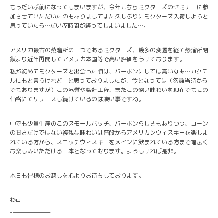
もうだいぶ前になってしまいますが、今年こちらミクターズのセミナーに参
加させていただいたのもありましてまた久しぶりにミクターズ入荷しようと
思っていたら…だいぶ時間が経ってしまいました…。
アメリカ最古の蒸溜所の一つであるミクターズ、幾多の変遷を経て蒸溜所閉
鎖より近年再開してアメリカ本国等で高い評価をうけております。
私が初めてミクターズと出会った頃は、バーボンにしては高いなあ…カクテ
ルにもと言うけれど…と思っておりましたが、今となっては（勿論当時から
でもありますが）この品質や製造工程、またこの深い味わいを現在でもこの
価格にてリリースし続けているのは凄い事ですね。
中でも少量生産のこのスモールバッチ、バーボンらしさもありつつ、コーン
の甘さだけではない複雑な味わいは普段からアメリカンウィスキーを楽しま
れている方から、スコッチウィスキーをメインに飲まれている方まで幅広く
お楽しみいただける一本となっております。よろしければ是非。
本日も皆様のお越しを心よりお待ちしております。
杉山
-———————