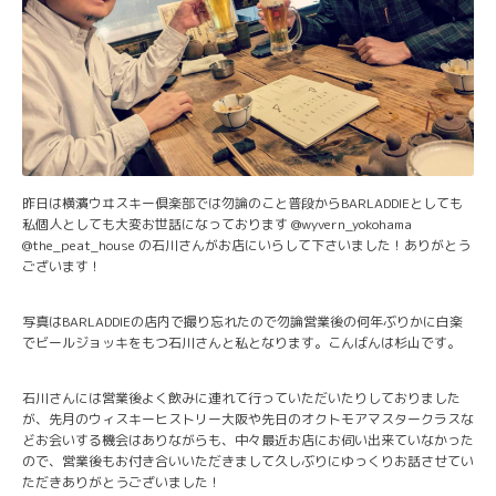
昨日は横濱ウヰスキー倶楽部では勿論のこと普段からBARLADDIEとしても
私個人としても大変お世話になっております @wyvern_yokohama
@the_peat_house の石川さんがお店にいらして下さいました！ありがとう
ございます！
写真はBARLADDIEの店内で撮り忘れたので勿論営業後の何年ぶりかに白楽
でビールジョッキをもつ石川さんと私となります。こんばんは杉山です。
石川さんには営業後よく飲みに連れて行っていただいたりしておりました
が、先月のウィスキーヒストリー大阪や先日のオクトモアマスタークラスな
どお会いする機会はありながらも、中々最近お店にお伺い出来ていなかった
ので、営業後もお付き合いいただきまして久しぶりにゆっくりお話させてい
ただきありがとうございました！